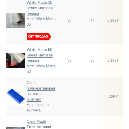
White Matte 35
белая матовая
пленка
Арт: White Matte
36
47
8 208 ₽
35
White Matte 50
белая матовая
пленка
53
35
8 208 ₽
Арт: White Matte
50
Синяя
полиуретановая
выгонка
269 ₽
bluemax
Арт: bluemax-
выгонка
Clear Matte
Frost матовая