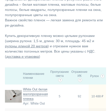
дизайна – белая матовая пленка, матовые полосы, белые
полосы, белые квадраты, полупрозрачные пленки на окна,
полупрозрачные цветы на окна.
Важное свойство пленок — легкая замена для ремонта или
ре-дизайна.
Купить декоративную пленку можно целыми рулонами
(ширина рулона: 1,5 м, длина: 30 м, площадь: 45 м2 и
рулоны длиной 20 метров
) и отрезаем нужное вам
количество погонных метров. Все цены указаны c НДС.
(
доставка и упаковка
)
Пропускание
Отражение
Наименование
света
ИК
Рулон
?
пленки
?
?
White Out белая
малопрозрачная
5
92
10 488 ₽
пленка
Арт: White Out