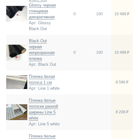
Glossy черная
глянцевая
0
100
10 488 ₽
декоративная
Арт: Glossy
Black Out
Black Out
черная
непрозрачная
0
100
10 488 ₽
пленка
Арт: Black Out
Пленка белая
полоса 1 см
8 590 ₽
Арт: Line 1 white
Пленка белые
полоски разной
ширины Line 5
8 208 ₽
white
Арт: Line 5 white
Пленка белые