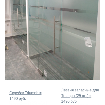
Лезвия запасные для
Скребок Triumph =
Triumph (25 шт.) =
1490 руб.
1490 руб.