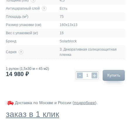
Толщина (mil)
4,5
?
Антицарапный слой
Есть
?
2
Площадь (м
)
75
Размер упаковки (см)
160х13х13
Вес с упаковкой (кг)
16
Бренд
Solarblock
3. Декоративная солнцезащитная
Серия
?
пленка
1 рулон (1,5х30 м = 45 м2)
14 980 ₽
-
+
Купить
Доставка по Москве и России (
подробнее
).
заказ в 1 клик