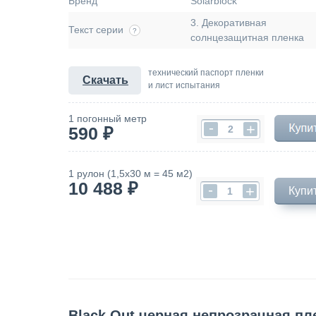
Бренд
Solarblock
3. Декоративная
Текст серии
?
солнцезащитная пленка
технический паспорт пленки
Скачать
и лист испытания
1 погонный метр
-
+
590 ₽
1 рулон (1,5х30 м = 45 м2)
10 488 ₽
-
+
Купи
Black Out черная непрозрачная пл