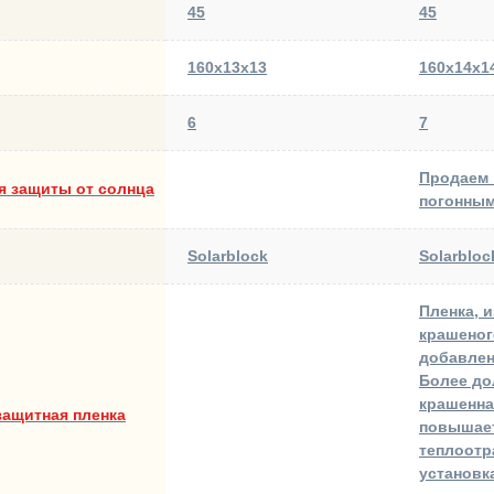
45
45
160х13х13
160х14х1
6
7
Продаем 
я защиты от солнца
погонным
Solarblock
Solarbloc
Пленка, 
крашеног
добавлен
Более до
крашенна
защитная пленка
повышае
теплоотр
установк