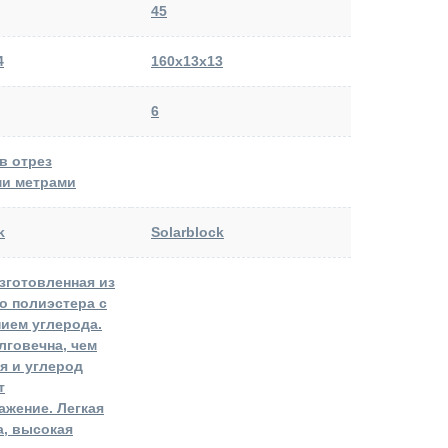
45
4
160х13х13
6
в отрез
и метрами
k
Solarblock
изготовленная из
о полиэстера с
ием углерода.
лговечна, чем
я и углерод
т
ажение. Легкая
а, высокая