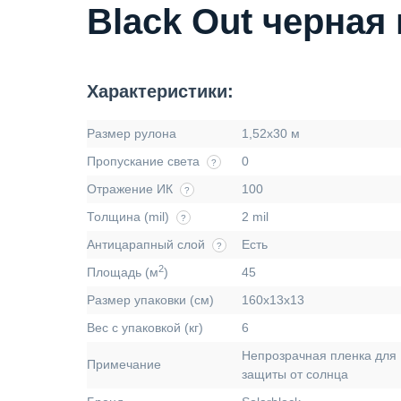
Black Out черная
Характеристики:
Размер рулона
1,52х30 м
Пропускание света
0
?
Отражение ИК
100
?
Толщина (mil)
2 mil
?
Антицарапный слой
Есть
?
2
Площадь (м
)
45
Размер упаковки (см)
160х13х13
Вес с упаковкой (кг)
6
Непрозрачная пленка для
Примечание
защиты от солнца