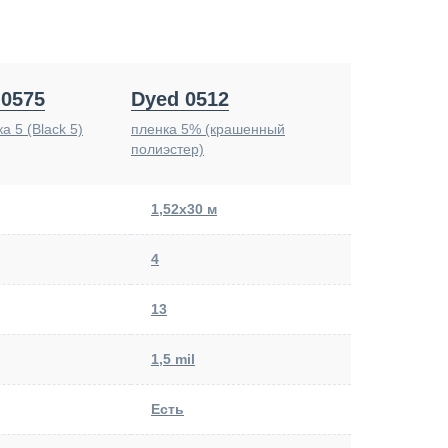
 0575
Dyed 0512
а 5 (Black 5)
пленка 5% (крашенный
полиэстер)
1,52х30 м
4
13
1,5 mil
Есть