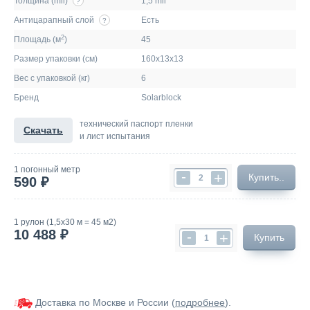
Толщина (mil)
1,5 mil
?
Антицарапный слой
Есть
?
2
Площадь (м
)
45
Размер упаковки (см)
160х13х13
Вес с упаковкой (кг)
6
Бренд
Solarblock
технический паспорт пленки
Скачать
и лист испытания
1 погонный метр
-
+
Купить..
590 ₽
1 рулон (1,5х30 м = 45 м2)
10 488 ₽
-
+
Купить
Доставка по Москве и России (
подробнее
).