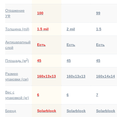
Отражение
100
99
УФ
Толщина (mil)
1,5 mil
2 mil
1,5
Антицарапный
Есть
Есть
Есть
слой
2
Площадь (м
)
45
45
45
Размер
160х13х13
160х13х13
160х14х14
упаковки (см)
Вес с
6
6
7
упаковкой (кг)
Бренд
Solarblock
Solarblock
Solarblock