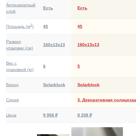
Антицарапный
Есть
Есть
слой
2
Площадь (м
)
45
45
Размер
160х13х13
160х13х13
упаковки (см)
Вес с
6
5
упаковкой (кг)
Бренд
Solarblock
Solarblock
Серия
3. Декоративная солнцеза
Цена
9 956 ₽
8 208 ₽