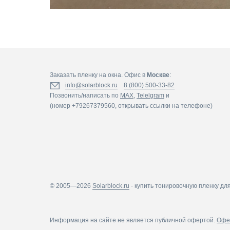
Заказать пленку на окна. Офис в
Москве
:
info@solarblock.ru
8 (800) 500-33-82
Позвонить/написать по
MAX
,
Telelgram
и
(номер +79267379560, открывать ссылки на телефоне)
© 2005—2026
Solarblock.ru
-
купить тонировочную пленку для
Информация на сайте не является публичной офертой.
Офе