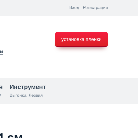
Вход
Регистрация
установка пленки
ки
я
Инструмент
я
Выгонки, Лезвия
4 см