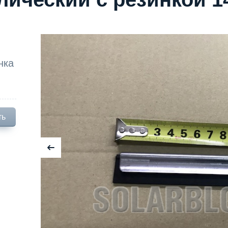
нка
ть