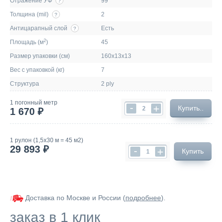
Отражение УФ
99
?
Толщина (mil)
2
?
Антицарапный слой
Есть
?
2
Площадь (м
)
45
Размер упаковки (см)
160х13х13
Вес с упаковкой (кг)
7
Структура
2 ply
1 погонный метр
-
+
Купить..
1 670 ₽
1 рулон (1,5х30 м = 45 м2)
29 893 ₽
-
+
Купить
Доставка по Москве и России (
подробнее
).
заказ в 1 клик