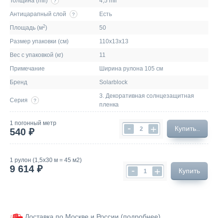
Толщина (mil)
4,5 mil
?
Антицарапный слой
Есть
?
2
Площадь (м
)
50
Размер упаковки (см)
110х13х13
Вес с упаковкой (кг)
11
Примечание
Ширина рулона 105 см
Бренд
Solarblock
3. Декоративная солнцезащитная
Серия
?
пленка
1 погонный метр
-
+
Купить..
540 ₽
1 рулон (1,5х30 м = 45 м2)
9 614 ₽
-
+
Купить
Доставка по Москве и России (
подробнее
).