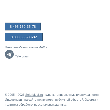
8 495 150-35-78
8 800 500-33-82
Позвонить/написать по
MAX
и
Telelgram
© 2005—2026
Solarblock.ru
-
купить тонировочную пленку для окон
Информация на сайте не является публичной офертой.
Оферта
и
политика обработки персональных данных
.