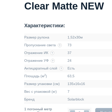
Clear Matte NEW
Характеристики:
Размер рулона
1,52х30м
Пропускание света
73
?
Отражение ИК
37
?
Отражение УФ
24
?
Антицарапный слой
Есть
?
2
Площадь (м
)
63,5
Размер упаковки (см)
135х16х16
Вес с упаковкой (кг)
7
Бренд
Solarblock
1 погонный метр