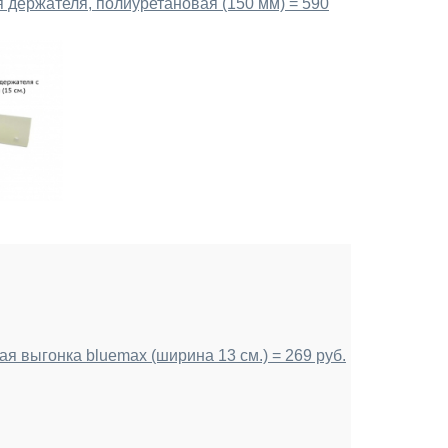
 держателя, полиуретановая (150 мм) = 590
я выгонка bluemax (ширина 13 см.) = 269 руб.