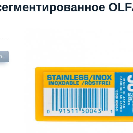
сегментированное OLF
ть